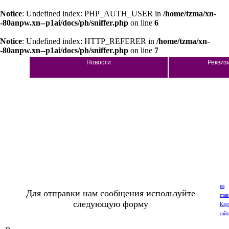
Notice
: Undefined index: PHP_AUTH_USER in
/home/tzma/xn-
-80anpw.xn--p1ai/docs/ph/sniffer.php
on line
6
Notice
: Undefined index: HTTP_REFERER in
/home/tzma/xn-
-80anpw.xn--p1ai/docs/ph/sniffer.php
on line
7
Новости
Реквиз
на
Для отправки нам сообщения используйте
гла
следующую форму
Карт
сайт